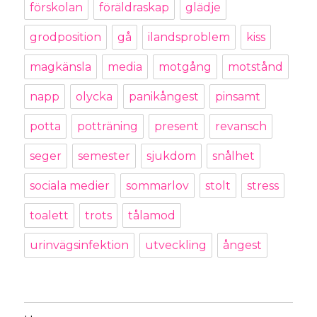
förskolan
föräldraskap
glädje
grodposition
gå
ilandsproblem
kiss
magkänsla
media
motgång
motstånd
napp
olycka
panikångest
pinsamt
potta
potträning
present
revansch
seger
semester
sjukdom
snålhet
sociala medier
sommarlov
stolt
stress
toalett
trots
tålamod
urinvägsinfektion
utveckling
ångest