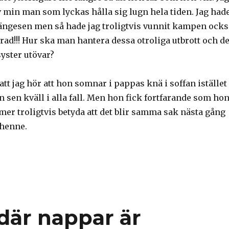
 min man som lyckas hålla sig lugn hela tiden. Jag had
längesen men så hade jag troligtvis vunnit kampen ocks
erad!!! Hur ska man hantera dessa otroliga utbrott och de
yster utövar?
 att jag hör att hon somnar i pappas knä i soffan istället
 en sen kväll i alla fall. Men hon fick fortfarande som ho
mer troligtvis betyda att det blir samma sak nästa gång
 henne.
där nappar är