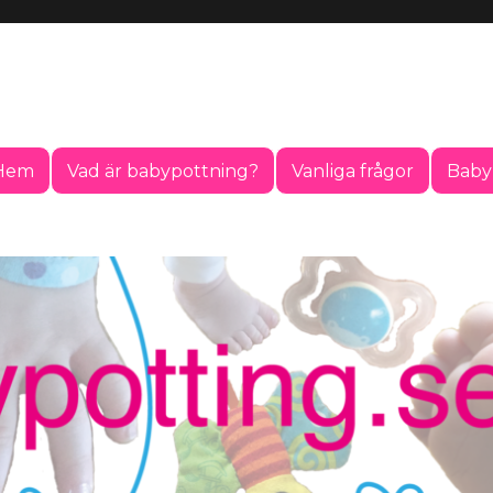
Hem
Vad är babypottning?
Vanliga frågor
Baby