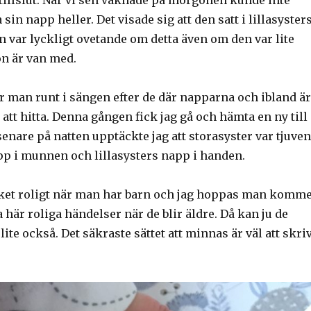
 tillslut. När vi sen vaknade på morgonen kunde inte
 sin napp heller. Det visade sig att den satt i lillasyster
n var lyckligt ovetande om detta även om den var lite
on är van med.
r man runt i sängen efter de där napparna och ibland är
 att hitta. Denna gången fick jag gå och hämta en ny till
 senare på natten upptäckte jag att storasyster var tjuven
p i munnen och lillasysters napp i handen.
ket roligt när man har barn och jag hoppas man komm
 här roliga händelser när de blir äldre. Då kan ju de
 lite också. Det säkraste sättet att minnas är väl att skri