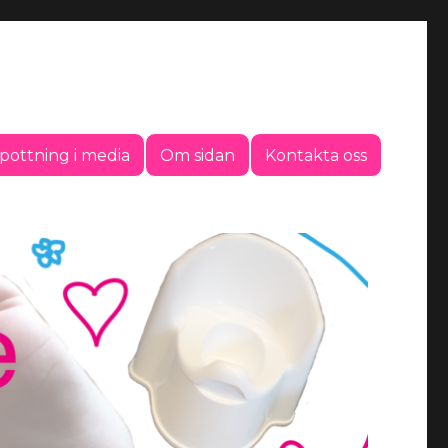
pottning i media
Om sidan
Kontakta oss