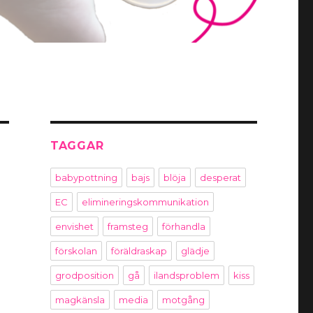
TAGGAR
babypottning
bajs
blöja
desperat
EC
elimineringskommunikation
envishet
framsteg
förhandla
förskolan
föräldraskap
glädje
grodposition
gå
ilandsproblem
kiss
magkänsla
media
motgång