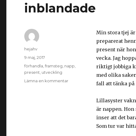
inblandade
Min stora tjej ä
preparerat henne
Författare
hejahv
present när hon 
Postat
9 maj, 2017
vecka. Jag hopp
Taggar
förhandla
,
framsteg
,
napp
,
riktigt jobbiga 
present
,
utveckling
med olika saker, 
Lämna en kommentar
på
fall att tänka p
Roliga
händelser
där
Lillasyster vakn
nappar
är nappen. Hon 
är
inser att det bar
inblandade
Som tur var hitt