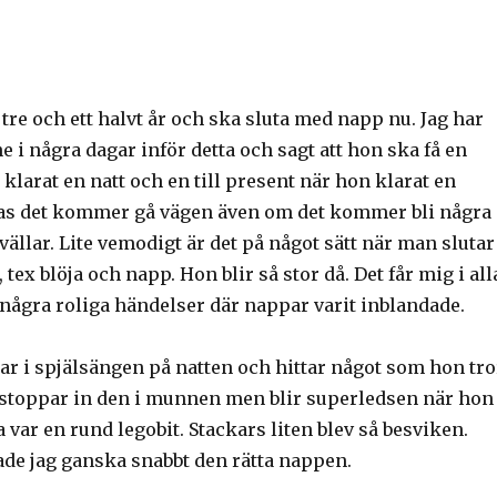
r tre och ett halvt år och ska sluta med napp nu. Jag har
 i några dagar inför detta och sagt att hon ska få en
klarat en natt och en till present när hon klarat en
as det kommer gå vägen även om det kommer bli några
kvällar. Lite vemodigt är det på något sätt när man slutar
tex blöja och napp. Hon blir så stor då. Det får mig i all
å några roliga händelser där nappar varit inblandade.
ar i spjälsängen på natten och hittar något som hon tro
stoppar in den i munnen men blir superledsen när hon
a var en rund legobit. Stackars liten blev så besviken.
ade jag ganska snabbt den rätta nappen.