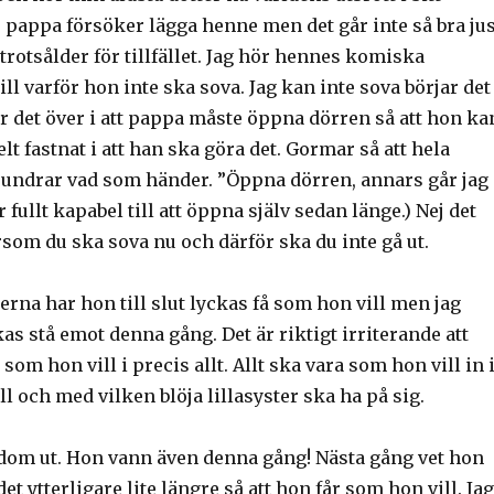
pappa försöker lägga henne men det går inte så bra jus
 trotsålder för tillfället. Jag hör hennes komiska
ll varför hon inte ska sova. Jag kan inte sova börjar det
 det över i att pappa måste öppna dörren så att hon ka
lt fastnat i att han ska göra det. Gormar så att hela
i undrar vad som händer. ”Öppna dörren, annars går jag
är fullt kapabel till att öppna själv sedan länge.) Nej det
tersom du ska sova nu och därför ska du inte gå ut.
rna har hon till slut lyckas få som hon vill men jag
s stå emot denna gång. Det är riktigt irriterande att
 som hon vill i precis allt. Allt ska vara som hon vill in 
ll och med vilken blöja lillasyster ska ha på sig.
dom ut. Hon vann även denna gång! Nästa gång vet hon
et ytterligare lite längre så att hon får som hon vill. Jag