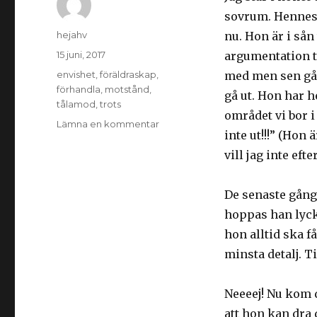
sovrum. Hennes 
Författare
hejahv
nu. Hon är i sån
Postat
15 juni, 2017
argumentation ti
Taggar
envishet
,
föräldraskap
,
med men sen går
förhandla
,
motstånd
,
gå ut. Hon har he
tålamod
,
trots
området vi bor 
Lämna en kommentar
på
inte ut!!!” (Hon 
Varför
ska
vill jag inte ef
storasyster
alltid
De senaste gånge
få
som
hoppas han lycka
hon
hon alltid ska få
vill?
minsta detalj. Ti
Neeeej! Nu kom 
att hon kan dra d