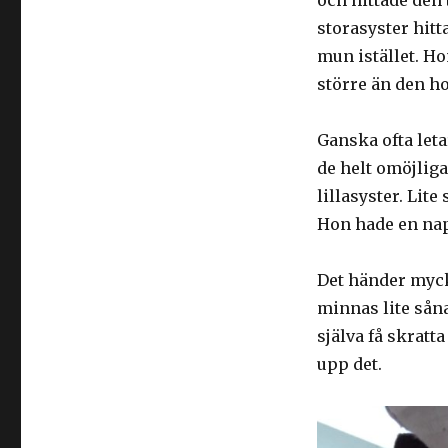
och hittade den
storasyster hitta
mun istället. Ho
större än den h
Ganska ofta leta
de helt omöjliga
lillasyster. Lite
Hon hade en nap
Det händer myc
minnas lite såna
själva få skratta
upp det.